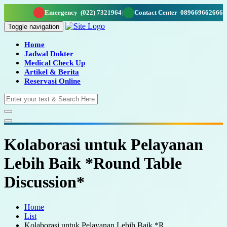
Emergency
(022) 7321964
|
Contact Center
089669662666
Toggle navigation
Home
Jadwal Dokter
Medical Check Up
Artikel & Berita
Reservasi Online
Kolaborasi untuk Pelayanan
Lebih Baik *Round Table
Discussion*
Home
List
Kolaborasi untuk Pelayanan Lebih Baik *R...