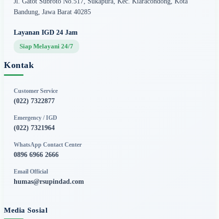
Jl. Gatot Subroto No.517, Sukapura, Kec. Kiaracondong, Kota
Bandung, Jawa Barat 40285
Layanan IGD 24 Jam
Siap Melayani 24/7
Kontak
Customer Service
(022) 7322877
Emergency / IGD
(022) 7321964
WhatsApp Contact Center
0896 6966 2666
Email Official
humas@rsupindad.com
Media Sosial